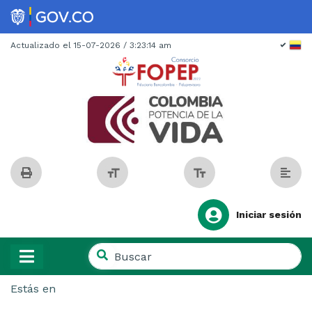
Spanish
Actualizado el 15-07-2026 / 3:23:14 am
Iniciar sesión
Buscar
en
Buscar
el
Estás en
en
sitio
el