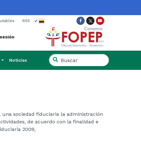
ish
udables
RSS
Facebook
Twitter
Youtube
 sesión
Buscar
Noticias
en
Buscar
el
en
sitio
el
sitio
 una sociedad fiduciaria la administración
ctividades, de acuerdo con la finalidad e
iduciaria 2009,