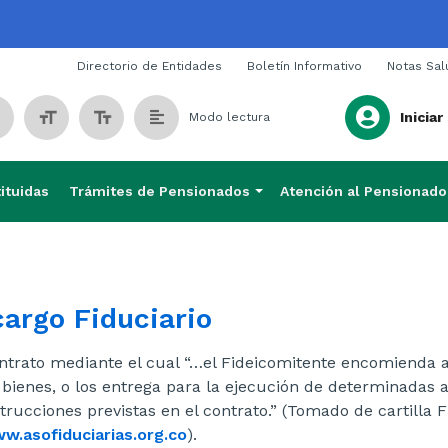
Span
Directorio de Entidades
Boletín Informativo
Notas Sal
Iniciar
Modo lectura
ituidas
Trámites de Pensionados
Atención al Pensionado
argo Fiduciario
ntrato mediante el cual “…el Fideicomitente encomienda a
 bienes, o los entrega para la ejecución de determinadas a
strucciones previstas en el contrato.” (Tomado de cartilla F
w.asofiduciarias.org.co
).