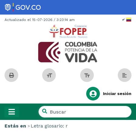
Spanish
Actualizado el 15-07-2026 / 3:23:14 am
Iniciar sesión
Buscar
en
Buscar
el
Estás en
Letra glosario:
r
en
sitio
el