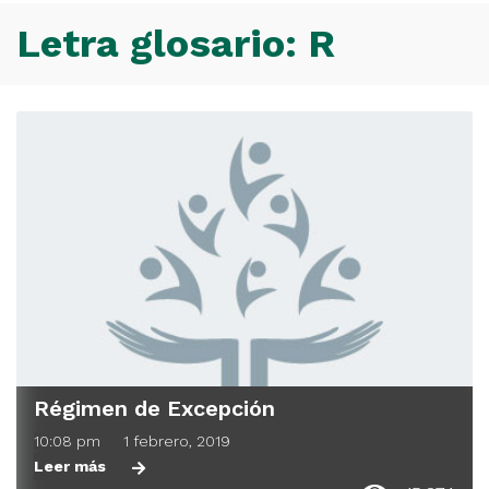
sitio
Letra glosario:
R
Régimen de Excepción
10:08 pm
1 febrero, 2019
Leer más