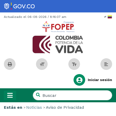
Spanish
Actualizado el 06-08-2026 / 8:16:07 am
Iniciar sesión
Buscar
en
Buscar
el
Estás en
Noticias
Aviso de Privacidad
en
sitio
el