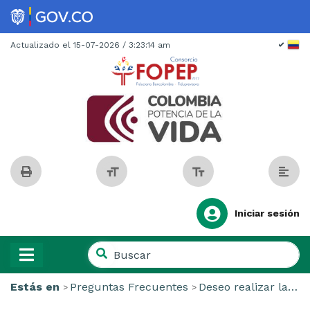
Spanish
Actualizado el 15-07-2026 / 3:23:14 am
Iniciar sesión
Buscar
en
Buscar
el
Estás en
Preguntas Frecuentes
Deseo realizar la reliquidación de mi pensión ¿Qué debo hacer?
en
sitio
el