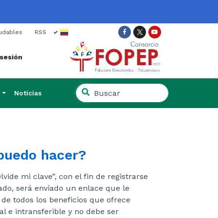
ish
udables
RSS
Facebook
Twitter
Youtube
 sesión
Buscar
Noticias
en
Buscar
el
en
sitio
el
sitio
 puedo hacer?
vide mi clave”, con el fin de registrarse
ado, será enviado un enlace que le
 de todos los beneficios que ofrece
l e intransferible y no debe ser