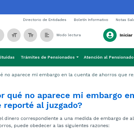
Span
Directorio de Entidades
Boletín Informativo
Notas Sal
Iniciar
Modo lectura
ituidas
Trámites de Pensionados
Atención al Pensionado
é no aparece mi embargo en la cuenta de ahorros que re
r qué no aparece mi embargo en
 reporté al juzgado?
 el dinero correspondiente a una medida de embargo de a
orros, puede obedecer a las siguientes razones: