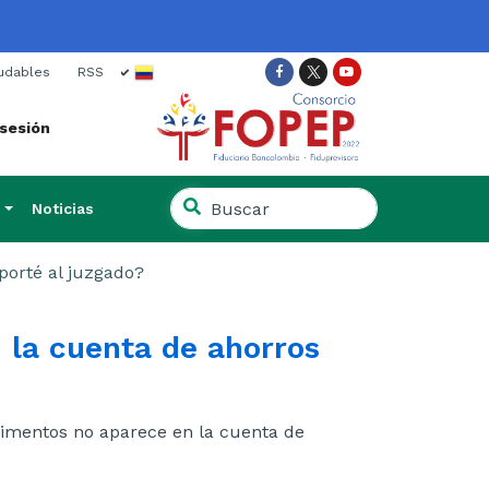
ish
udables
RSS
Facebook
Twitter
Youtube
 sesión
Buscar
Noticias
en
Buscar
el
en
porté al juzgado?
sitio
el
sitio
 la cuenta de ahorros
limentos no aparece en la cuenta de