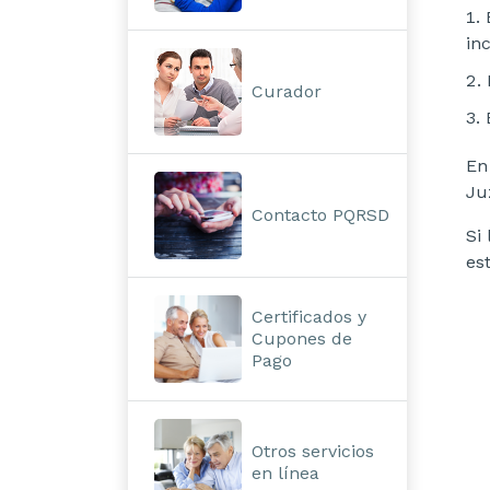
in
Curador
En
Ju
Contacto PQRSD
Si
es
Certificados y
Cupones de
Pago
Otros servicios
en línea